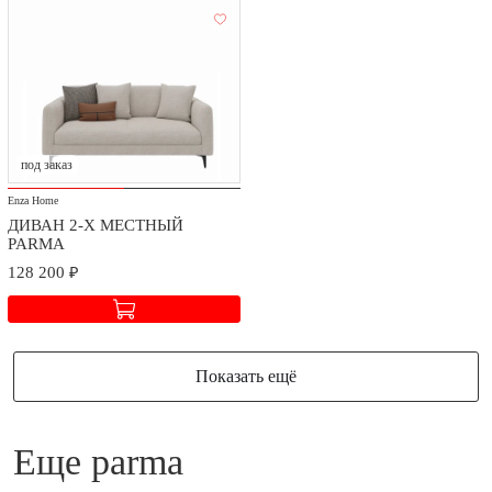
Доставка и сборка
Мы заботимся о безопасности доставки и качестве сборки
приобретаемых товаров.
под заказ
Стоимость доставки и сборки оговаривается при заключении
Enza Home
договора в зависимости от географического расположения.
ДИВАН 2-Х МЕСТНЫЙ
PARMA
128 200 ₽
Показать ещё
еще parma