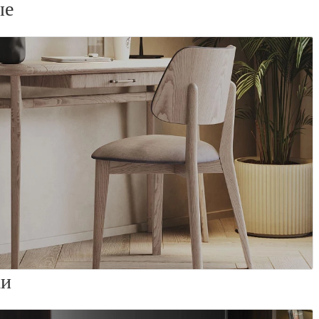
ые
ки