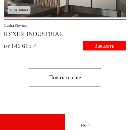
под заказ
Guilia Novars
КУХНЯ INDUSTRIAL
от 146 615 ₽
Заказать
Показать ещё
Имя
*