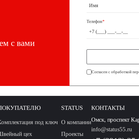
Телефон
*
ем с вами
Согласен с обработкой пе
ПОКУПАТЕЛЮ
STATUS
КОНТАКТЫ
Омск, проспект Ка
Комплектация под ключ
О компании
info@status55.ru
Швейный цех
Проекты