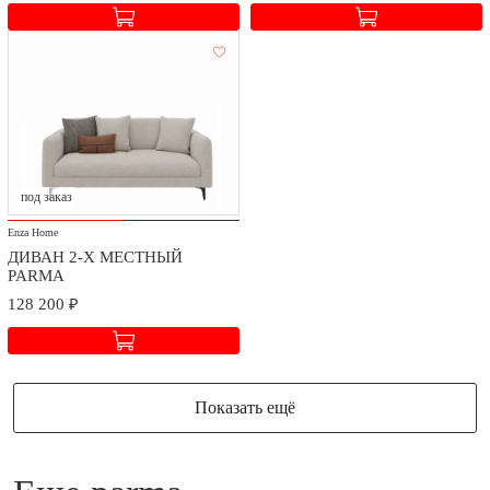
Доставка и сборка
Мы заботимся о безопасности доставки и качестве сборки
приобретаемых товаров.
под заказ
Стоимость доставки и сборки оговаривается при заключении
Enza Home
договора в зависимости от географического расположения.
ДИВАН 2-Х МЕСТНЫЙ
PARMA
128 200 ₽
Показать ещё