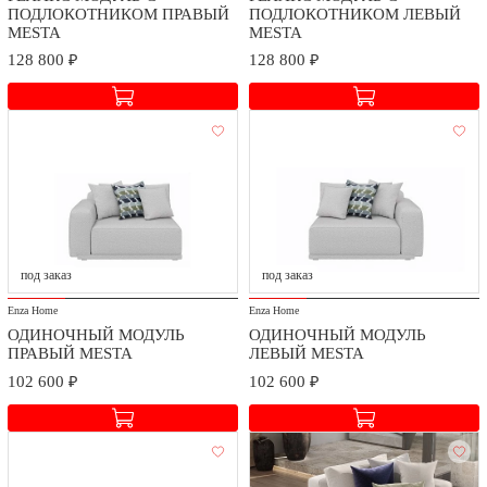
ПОДЛОКОТНИКОМ ПРАВЫЙ
ПОДЛОКОТНИКОМ ЛЕВЫЙ
MESTA
MESTA
128 800 ₽
128 800 ₽
Доставка и сборка
Мы заботимся о безопасности доставки и качестве сборки
приобретаемых товаров.
Стоимость доставки и сборки оговаривается при заключении
под заказ
под заказ
договора в зависимости от географического расположения.
Enza Home
Enza Home
ОДИНОЧНЫЙ МОДУЛЬ
ОДИНОЧНЫЙ МОДУЛЬ
ПРАВЫЙ MESTA
ЛЕВЫЙ MESTA
102 600 ₽
102 600 ₽