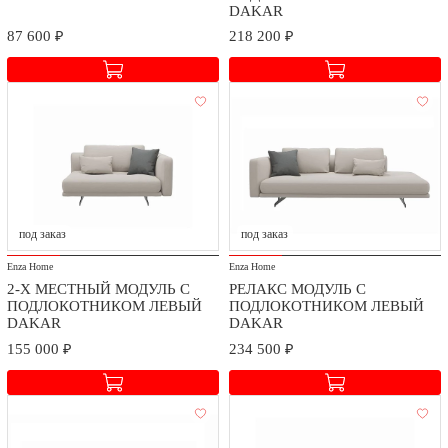
DAKAR
87 600 ₽
218 200 ₽
Доставка и сборка
Мы заботимся о безопасности доставки и качестве сборки
приобретаемых товаров.
Стоимость доставки и сборки оговаривается при заключении
под заказ
под заказ
договора в зависимости от географического расположения.
Enza Home
Enza Home
2-Х МЕСТНЫЙ МОДУЛЬ С
РЕЛАКС МОДУЛЬ С
ПОДЛОКОТНИКОМ ЛЕВЫЙ
ПОДЛОКОТНИКОМ ЛЕВЫЙ
DAKAR
DAKAR
155 000 ₽
234 500 ₽