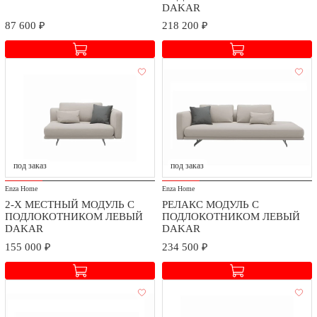
DAKAR
87 600 ₽
218 200 ₽
Доставка и сборка
Мы заботимся о безопасности доставки и качестве сборки
приобретаемых товаров.
Стоимость доставки и сборки оговаривается при заключении
под заказ
под заказ
договора в зависимости от географического расположения.
Enza Home
Enza Home
2-Х МЕСТНЫЙ МОДУЛЬ С
РЕЛАКС МОДУЛЬ С
ПОДЛОКОТНИКОМ ЛЕВЫЙ
ПОДЛОКОТНИКОМ ЛЕВЫЙ
DAKAR
DAKAR
155 000 ₽
234 500 ₽