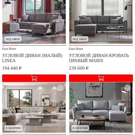
под заказ
под заказ
Enza Home
Enza Home
УГЛОВОЙ ДИВАН (МАЛЫЙ)
УГЛОВОЙ ДИВАН-КРОВАТЬ
LINEA
ПРАВЫЙ MARIS
194 440 ₽
239 600 ₽
в наличии
в наличии