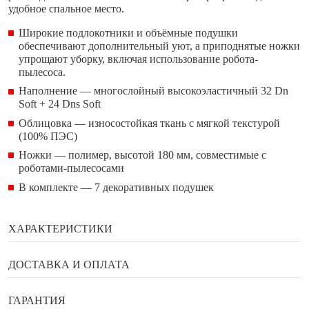
удобное спальное место.
Широкие подлокотники и объёмные подушки
обеспечивают дополнительный уют, а приподнятые ножки
упрощают уборку, включая использование робота-
пылесоса.
Наполнение — многослойный высокоэластичный 32 Dn
Soft + 24 Dns Soft
Облицовка — износостойкая ткань с мягкой текстурой
(100% ПЭС)
Ножки — полимер, высотой 180 мм, совместимые с
роботами-пылесосами
В комплекте — 7 декоративных подушек
ХАРАКТЕРИСТИКИ
Бренд
Enza Home
ДОСТАВКА И ОПЛАТА
Ширина
203 см
Способы оплаты
ГАРАНТИЯ
Глубина
84 см