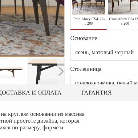
Стол Abrey CS4127-
Стол Abrey CS412
r-200
s-200
Основание
ясень, матовый черный
Столешница
стеклокерамика, белый 
ДОСТАВКА И ОПЛАТА
ГАРАНТИЯ
а круглом основании из массива
ютной простоте дизайна, которая
хся по размеру, форме и