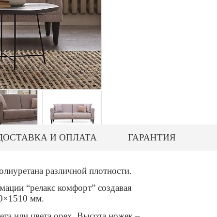
ДОСТАВКА И ОПЛАТА
ГАРАНТИЯ
олиуретана различной плотности.
мации “релакс комфорт” создавая
70×1510 мм.
та или цвета орех. Высота ножек –