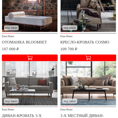
Доставка и сборка
Мы заботимся о безопасности доставки и качестве сборки
приобретаемых товаров.
под заказ
под заказ
Стоимость доставки и сборки оговаривается при заключении
Enza Home
Enza Home
договора в зависимости от географического расположения.
ОТОМАНКА BLOOMSET
КРЕСЛО-КРОВАТЬ COSMO
107 000 ₽
109 700 ₽
под заказ
под заказ
Enza Home
Enza Home
ДИВАН-КРОВАТЬ 3-Х
3-Х МЕСТНЫЙ ДИВАН-