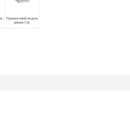
ль
Одноместный модуль
дивана City