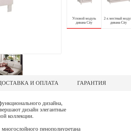
Угловой модуль
2-х местный моду
дивана City
дивана City
ДОСТАВКА И ОПЛАТА
ГАРАНТИЯ
функционального дизайна,
авершают дизайн элегантные
ной коллекции.
з многослойного пенополиуретана