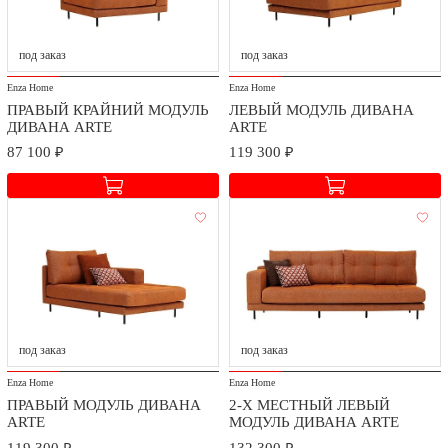
К оплате принимаются платежные карты: VISA Inc,
Страна
Турция
MasterCard WorldWide, МИР. Оплата происходит через АО
под заказ
под заказ
"АЛЬФА-БАНК и систему платежей PayKeeper.
Enza Home
Enza Home
ПРАВЫЙ КРАЙНИЙ МОДУЛЬ
ЛЕВЫЙ МОДУЛЬ ДИВАНА
ДИВАНА ARTE
ARTE
87 100 ₽
119 300 ₽
Доставка и сборка
Мы заботимся о безопасности доставки и качестве сборки
приобретаемых товаров.
под заказ
под заказ
Стоимость доставки и сборки оговаривается при заключении
Enza Home
Enza Home
договора в зависимости от географического расположения.
ПРАВЫЙ МОДУЛЬ ДИВАНА
2-Х МЕСТНЫЙ ЛЕВЫЙ
ARTE
МОДУЛЬ ДИВАНА ARTE
119 300 ₽
132 300 ₽