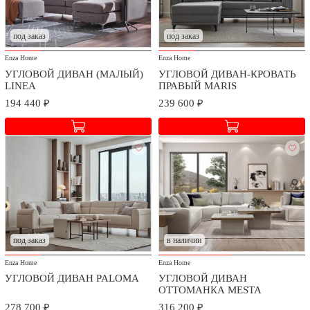
К оплате принимаются платежные карты: VISA Inc,
MasterCard WorldWide, МИР. Оплата происходит через АО
под заказ
под заказ
"АЛЬФА-БАНК и систему платежей PayKeeper.
Enza Home
Enza Home
УГЛОВОЙ ДИВАН (МАЛЫЙ)
УГЛОВОЙ ДИВАН-КРОВАТЬ
LINEA
ПРАВЫЙ MARIS
194 440 ₽
239 600 ₽
Доставка и сборка
Мы заботимся о безопасности доставки и качестве сборки
приобретаемых товаров.
под заказ
в наличии
Стоимость доставки и сборки оговаривается при заключении
Enza Home
Enza Home
договора в зависимости от географического расположения.
УГЛОВОЙ ДИВАН PALOMA
УГЛОВОЙ ДИВАН
ОТТОМАНКА MESTA
278 700 ₽
316 200 ₽