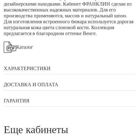
дизайнерскими находками. Кабинет ФРАНКЛИН сделан из
высококачественных надежных материалов. Для его
производства применяются, массив и натуральный шпон.
Для изготовления встроенного бювара используется дорогая
натуральная кожа цвета слоновой кости. Коллекция
предлагается в благородном оттенке Венге.
Каталог
ХАРАКТЕРИСТИКИ
Бренд
Directoria&Moder
ДОСТАВКА И ОПЛАТА
Сортировка (ручная)
110
Способы оплаты
ГАРАНТИЯ
Материал
Шпон Венге TA09B
Страна
Гарантия, возврат, обмен
Россия
Банковской картой онлайн
еще кабинеты
Наличными в галереи мебели Status
Гарантийный документ — договор, который выдаётся
Оплата по QR коду