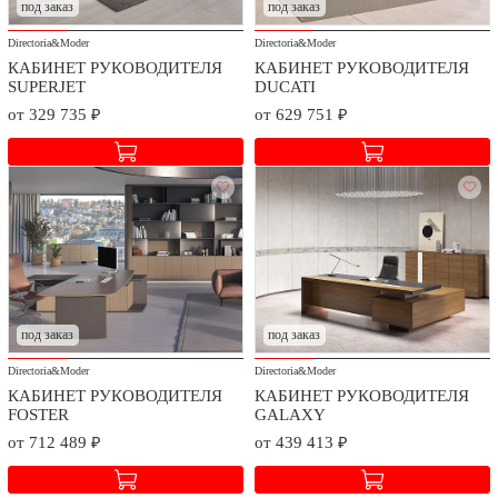
под заказ
под заказ
Стоимость доставки и сборки оговаривается при заключении
Directoria&Moder
Directoria&Moder
договора в зависимости от географического расположения.
КАБИНЕТ РУКОВОДИТЕЛЯ
КАБИНЕТ РУКОВОДИТЕЛЯ
SUPERJET
DUCATI
от 329 735 ₽
от 629 751 ₽
под заказ
под заказ
Directoria&Moder
Directoria&Moder
КАБИНЕТ РУКОВОДИТЕЛЯ
КАБИНЕТ РУКОВОДИТЕЛЯ
FOSTER
GALAXY
от 712 489 ₽
от 439 413 ₽