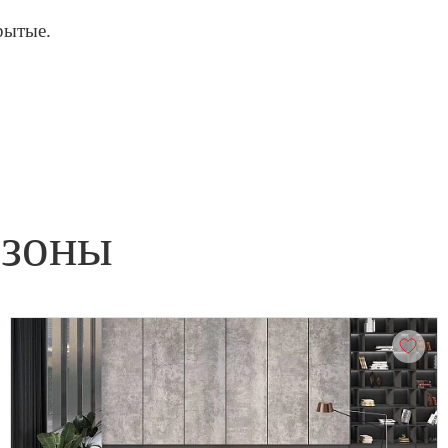
рытые.
 зоны