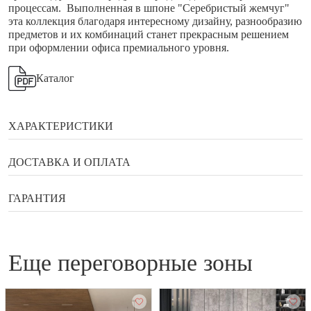
процессам. Выполненная в шпоне "Серебристый жемчуг"
эта коллекция благодаря интересному дизайну, разнообразию
предметов и их комбинаций станет прекрасным решением
при оформлении офиса премиального уровня.
Каталог
ХАРАКТЕРИСТИКИ
Бренд
Directoria&Moder
ДОСТАВКА И ОПЛАТА
Сортировка (ручная)
110
Способы оплаты
ГАРАНТИЯ
Страна
Россия
Гарантия, возврат, обмен
Банковской картой онлайн
еще переговорные зоны
Наличными в галереи мебели Status
Гарантийный документ — договор, который выдаётся
Оплата по QR коду
покупателю вместе с товаром.
Купить в рассрочку или кредит
Гарантийное обслуживание бытовой техники