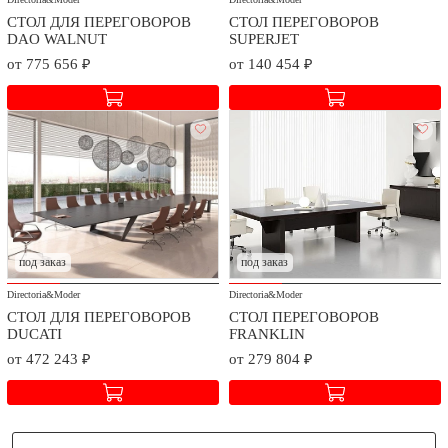
договора в зависимости от географического расположения.
СТОЛ ДЛЯ ПЕРЕГОВОРОВ
СТОЛ ПЕРЕГОВОРОВ
DAO WALNUT
SUPERJET
от 775 656 ₽
от 140 454 ₽
под заказ
под заказ
Directoria&Moder
Directoria&Moder
СТОЛ ДЛЯ ПЕРЕГОВОРОВ
СТОЛ ПЕРЕГОВОРОВ
DUCATI
FRANKLIN
от 472 243 ₽
от 279 804 ₽