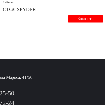
Cattelan
СТОЛ SPYDER
Заказать
рла Маркса, 41/56
-25-50
-72-24