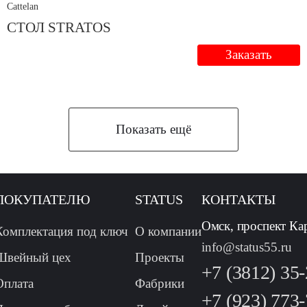
Cattelan
СТОЛ STRATOS
Заказать
Показать ещё
ПОКУПАТЕЛЮ
STATUS
КОНТАКТЫ
Омск, проспект Ка
Комплектация под ключ
О компании
info@status55.ru
Швейный цех
Проекты
+7 (3812) 35
Оплата
Фабрики
+7 (923) 773