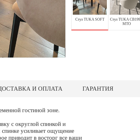
Стул TUKA SOFT
Стул TUKA СВ199
MTO
ДОСТАВКА И ОПЛАТА
ГАРАНТИЯ
еменной гостиной зоне.
вку с округлой спинкой и
й спинке усиливает ощущение
рое приводит в восторг все ваши