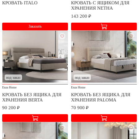
КРОВАТЬ ITALO
КРОВАТЬ С ЯЩИКОМ ДЛЯ
ХРАНЕНИЯ NETHA
143 200 ₽
Заказать
Доставка и сборка
Мы заботимся о безопасности доставки и качестве сборки
приобретаемых товаров.
под заказ
под заказ
Стоимость доставки и сборки оговаривается при заключении
Enza Home
Enza Home
договора в зависимости от географического расположения.
КРОВАТЬ БЕЗ ЯЩИКА ДЛЯ
КРОВАТЬ БЕЗ ЯЩИКА ДЛЯ
ХРАНЕНИЯ BERTA
ХРАНЕНИЯ PALOMA
90 200 ₽
70 900 ₽