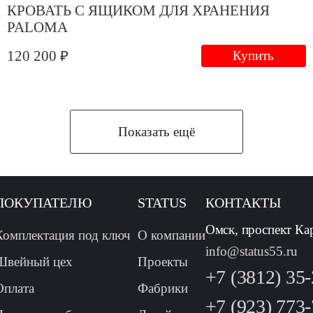
КРОВАТЬ С ЯЩИКОМ ДЛЯ ХРАНЕНИЯ
PALOMA
120 200 ₽
Купить
Показать ещё
ПОКУПАТЕЛЮ
STATUS
КОНТАКТЫ
Омск, проспект Ка
Комплектация под ключ
О компании
info@status55.ru
Швейный цех
Проекты
+7 (3812) 35
Оплата
Фабрики
+7 (923) 773