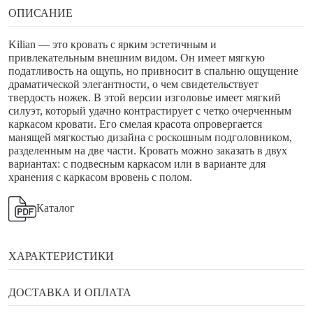
ОПИСАНИЕ
Kilian — это кровать с ярким эстетичным и
привлекательным внешним видом. Он имеет мягкую
податливость на ощупь, но привносит в спальню ощущение
драматической элегантности, о чем свидетельствует
твердость ножек. В этой версии изголовье имеет мягкий
силуэт, который удачно контрастирует с четко очерченным
каркасом кровати. Его смелая красота опровергается
манящей мягкостью дизайна с роскошным подголовником,
разделенным на две части. Кровать можно заказать в двух
вариантах: с подвесным каркасом или в варианте для
хранения с каркасом вровень с полом.
Каталог
ХАРАКТЕРИСТИКИ
Бренд
Calligaris
ДОСТАВКА И ОПЛАТА
Ширина
203/223/236 см