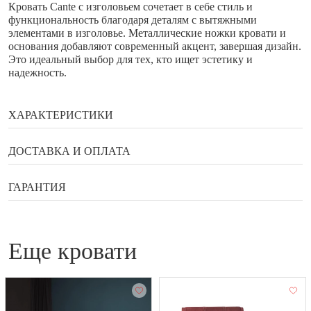
Кровать Cante с изголовьем сочетает в себе стиль и
функциональность благодаря деталям с вытяжными
элементами в изголовье. Металлические ножки кровати и
основания добавляют современный акцент, завершая дизайн.
Это идеальный выбор для тех, кто ищет эстетику и
надежность.
ХАРАКТЕРИСТИКИ
Бренд
Enza Home
ДОСТАВКА И ОПЛАТА
Ширина
185/205/225 см
Способы оплаты
ГАРАНТИЯ
Глубина
225 см
Высота
Гарантия, возврат, обмен
120 см
Банковской картой онлайн
Сортировка (ручная)
120
еще кровати
Наличными в галереи мебели Status
Гарантийный документ — договор, который выдаётся
Оплата по QR коду
Страна
Турция
покупателю вместе с товаром.
Купить в рассрочку или кредит
Гарантийное обслуживание бытовой техники
Яндекс Сплит и улучшенный Сплит
производится производителем или уполномоченным