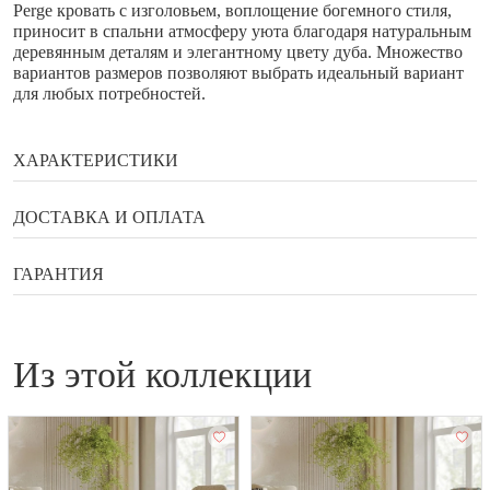
Perge кровать с изголовьем, воплощение богемного стиля,
приносит в спальни атмосферу уюта благодаря натуральным
деревянным деталям и элегантному цвету дуба. Множество
вариантов размеров позволяют выбрать идеальный вариант
для любых потребностей.
ХАРАКТЕРИСТИКИ
Бренд
Enza Home
ДОСТАВКА И ОПЛАТА
Глубина
222,6 см
Способы оплаты
ГАРАНТИЯ
Высота
120 см
Сортировка (ручная)
Гарантия, возврат, обмен
120
Банковской картой онлайн
Высота ножек
175 мм
из этой коллекции
Наличными в галереи мебели Status
Гарантийный документ — договор, который выдаётся
Оплата по QR коду
Страна
Турция
покупателю вместе с товаром.
Купить в рассрочку или кредит
Гарантийное обслуживание бытовой техники
Яндекс Сплит и улучшенный Сплит
производится производителем или уполномоченным
сервисным центром.
Рассрочка на 12 месяцев от Альфа-Банк