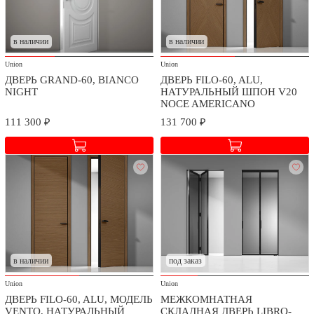
Мы заботимся о безопасности доставки и качестве сборки
приобретаемых товаров.
Стоимость доставки и сборки оговаривается при заключении
в наличии
в наличии
договора в зависимости от географического расположения.
Union
Union
ДВЕРЬ GRAND-60, BIANCO
ДВЕРЬ FILO-60, ALU,
NIGHT
НАТУРАЛЬНЫЙ ШПОН V20
NOCE AMERICANO
111 300 ₽
131 700 ₽
в наличии
под заказ
Union
Union
ДВЕРЬ FILO-60, ALU, МОДЕЛЬ
МЕЖКОМНАТНАЯ
VENTO, НАТУРАЛЬНЫЙ
СКЛАДНАЯ ДВЕРЬ LIBRO-