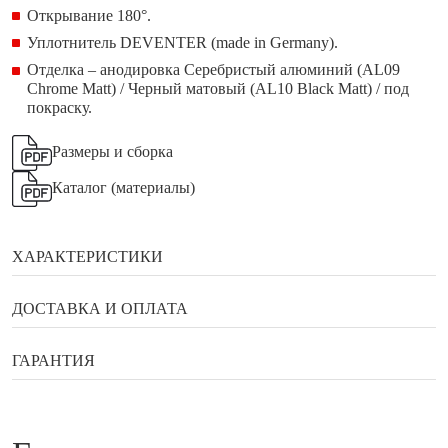
Открывание 180°.
Уплотнитель DEVENTER (made in Germany).
Отделка – анодировка Серебристый алюминий (AL09
Chrome Matt) / Черный матовый (AL10 Black Matt) / под
покраску.
Размеры и сборка
Каталог (материалы)
ХАРАКТЕРИСТИКИ
Бренд
Union
ДОСТАВКА И ОПЛАТА
Толщина
60 мм
Способы оплаты
ГАРАНТИЯ
Каркас
двойной брус.
Петли
Гарантия, возврат, обмен
скрытые OTLAV, made in Italy.
Банковской картой онлайн
Замок
магнитный AGB, made in Italy.
Наличными в галереи мебели Status