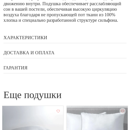
движению внутри. Подушка обеспечивает расслабляющий
сон в вашей постели, обеспечивая высокую циркуляцию
воздуха благодаря не пропускающей пот ткани из 100%
хлопка и специально разработанной структуре сильфона.
ХАРАКТЕРИСТИКИ
Бренд
Yatas bedding
ДОСТАВКА И ОПЛАТА
Состав
%100 Хлопок
Способы оплаты
ГАРАНТИЯ
Страна
Турция
Гарантия, возврат, обмен
Банковской картой онлайн
еще подушки
Наличными в галереи мебели Status
Гарантийный документ — договор, который выдаётся
Оплата по QR коду
покупателю вместе с товаром.
Купить в рассрочку или кредит
Гарантийное обслуживание бытовой техники
Яндекс Сплит и улучшенный Сплит
производится производителем или уполномоченным
сервисным центром.
Рассрочка на 12 месяцев от Альфа-Банк