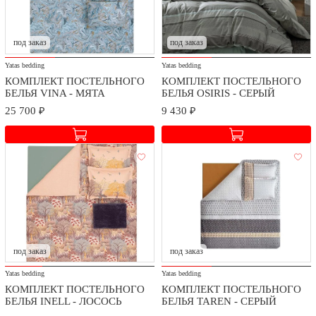
Мы заботимся о безопасности доставки и качестве сборки
приобретаемых товаров.
Стоимость доставки и сборки оговаривается при заключении
под заказ
под заказ
договора в зависимости от географического расположения.
Yatas bedding
Yatas bedding
КОМПЛЕКТ ПОСТЕЛЬНОГО
КОМПЛЕКТ ПОСТЕЛЬНОГО
БЕЛЬЯ VINA - МЯТА
БЕЛЬЯ OSIRIS - СЕРЫЙ
25 700 ₽
9 430 ₽
под заказ
под заказ
Yatas bedding
Yatas bedding
КОМПЛЕКТ ПОСТЕЛЬНОГО
КОМПЛЕКТ ПОСТЕЛЬНОГО
БЕЛЬЯ INELL - ЛОСОСЬ
БЕЛЬЯ TAREN - СЕРЫЙ