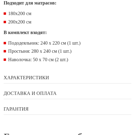
Подходит для матрасов:
180x200 см
200x200 см
В комплект входят:
Пододеяльник: 240 х 220 см (1 шт.)
Простыня: 280 х 240 см (1 шт.)
Наволочка: 50 х 70 см (2 шт.)
ХАРАКТЕРИСТИКИ
Бренд
Yatas bedding
ДОСТАВКА И ОПЛАТА
Состав
Лён
Способы оплаты
ГАРАНТИЯ
Страна
Турция
Гарантия, возврат, обмен
Банковской картой онлайн
Наличными в галереи мебели Status