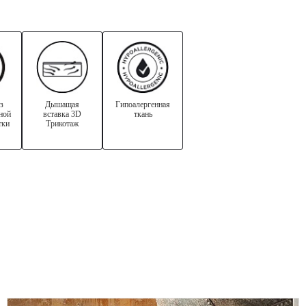
з
Дышащая
Гипоалергенная
ной
вставка 3D
ткань
тки
Трикотаж