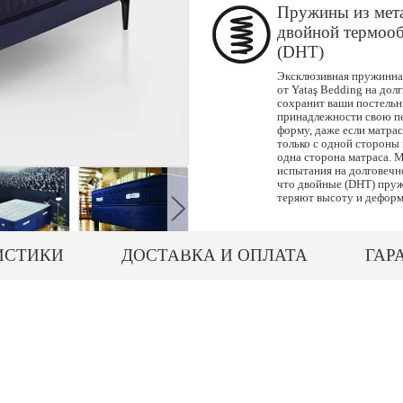
Пружины из мет
двойной термоо
(DHT)
Эксклюзивная пружинна
от Yataş Bedding на дол
сохранит ваши постель
принадлежности свою п
форму, даже если матрас
только с одной стороны
одна сторона матраса.
испытания на долговечно
что двойные (DHT) пру
теряют высоту и дефор
ИСТИКИ
ДОСТАВКА И ОПЛАТА
ГАР