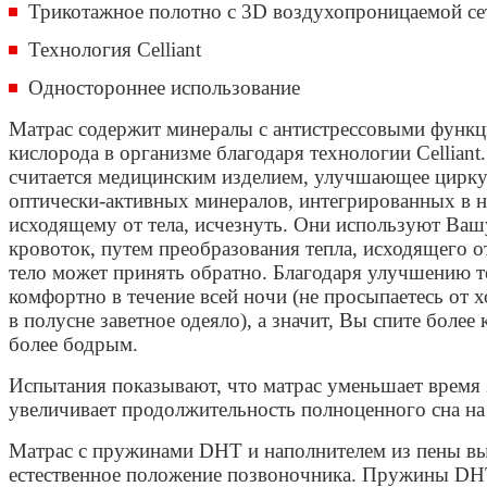
Трикотажное полотно с 3D воздухопроницаемой се
Технология Сelliant
Одностороннее использование
Матрас содержит минералы с антистрессовыми фун
кислорода в организме благодаря технологии Сellian
считается медицинским изделием, улучшающее цирку
оптически-активных минералов, интегрированных в ни
исходящему от тела, исчезнуть. Они используют Ваш
кровоток, путем преобразования тепла, исходящего о
тело может принять обратно. Благодаря улучшению т
комфортно в течение всей ночи (не просыпаетесь от х
в полусне заветное одеяло), а значит, Вы спите более
более бодрым.
Испытания показывают, что матрас уменьшает время 
увеличивает продолжительность полноценного сна на
Матрас c пружинами DHT и наполнителем из пены вы
естественное положение позвоночника. Пружины DHT