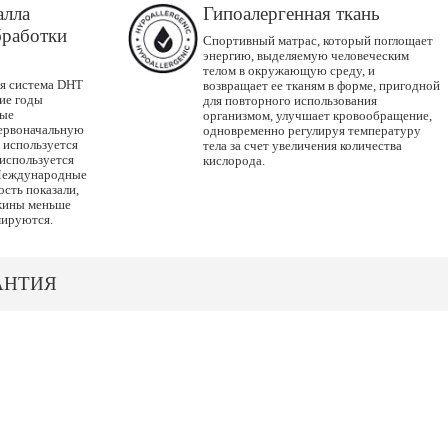
алла
Гипоалергенная ткань
бработки
Спортивный матрас, который поглощает
энергию, выделяемую человеческим
телом в окружающую среду, и
я система DHT
возвращает ее тканям в форме, пригодной
гие годы
для повторного использования
ные
организмом, улучшает кровообращение,
ервоначальную
одновременно регулируя температуру
 используется
тела за счет увеличения количества
 используется
кислорода.
 Международные
сть показали,
жины меньше
мируются.
АНТИЯ