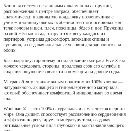
5-зонная система независимых «карманных» пружин,
расположенная в центре матраса, обеспечивает
анатомически правильную поддержку позвоночника с
учётом индивидуальных особенностей пяти основных зон
тела: головы и шеи, плеч, поясницы, бёдер и ног. Пружины
разной жёсткости адаптируются к весу каждого из
партнёров, устраняя дискомфорт, затекание спины и
суставов, и создавая идеальные условия для здорового сна
обоих.
Благодаря двустороннему использованию матраса Five-Z вы
можете чередовать стороны, продлевая срок его службы и
сохраняя ощущение свежести и комфорта на долгие годы.
Матрас обтянут трикотажным полотном из 100% хлопка —
натурального, дышащего и гипоаллергенного материала,
который обеспечивает комфортный микроклимат во время
сна.
Woolmark® — это 100% натуральная и самая чистая шерсть в
мире. Она дышит, способствует расслаблению сердцебиения
и эффективно регулирует температуру тела, создавая
оптимальные условия для глубокого и восстанавливающего
сна.