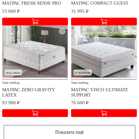
МАТРАС FRESH SENSE PRO
МАТРАС COMPACT GUEST
53 600 ₽
31 995 ₽
под заказ
в наличии
Yatas bedding
Yatas bedding
МАТРАС ZERO GRAVITY
МАТРАС VISCO ULTIMATE
LATEX
SUPPORT
93 900 ₽
76 600 ₽
Показать ещё