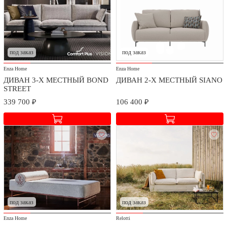
Доставка и сборка
Мы заботимся о безопасности доставки и качестве сборки
приобретаемых товаров.
под заказ
под заказ
Стоимость доставки и сборки оговаривается при заключении
Enza Home
Enza Home
договора в зависимости от географического расположения.
ДИВАН 3-Х МЕСТНЫЙ BOND
ДИВАН 2-Х МЕСТНЫЙ SIANO
STREET
339 700 ₽
106 400 ₽
под заказ
под заказ
Enza Home
Relotti