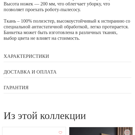
Высота ножек — 200 мм, что облегчает уборку, что
позволяет проехать роботу-пылесосу.
Ткань – 100% полиэстер, высокоустойчивый к истиранию со
специальной антистатичной обработкой, легко протирается.
Банкетка может быть изготовлена в различных тканях,
выбор цвета не влияет на стоимость.
ХАРАКТЕРИСТИКИ
Бренд
Enza Home
ДОСТАВКА И ОПЛАТА
Ширина
111 см
Способы оплаты
ГАРАНТИЯ
Глубина
46 см
Высота
Гарантия, возврат, обмен
44 см
Банковской картой онлайн
Страна
Турция
из этой коллекции
Наличными в галереи мебели Status
Гарантийный документ — договор, который выдаётся
Оплата по QR коду
покупателю вместе с товаром.
Купить в рассрочку или кредит
Гарантийное обслуживание бытовой техники