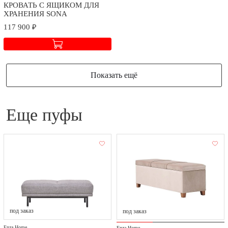
договора в зависимости от географического расположения.
КРОВАТЬ С ЯЩИКОМ ДЛЯ
ХРАНЕНИЯ SONA
117 900 ₽
Показать ещё
еще пуфы
под заказ
под заказ
Enza Home
Enza Home