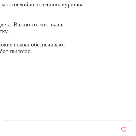
з многослойного пенополиуретана
ета. Важно то, что ткань
тку.
окие ножки обеспечивают
бот-пылесос.