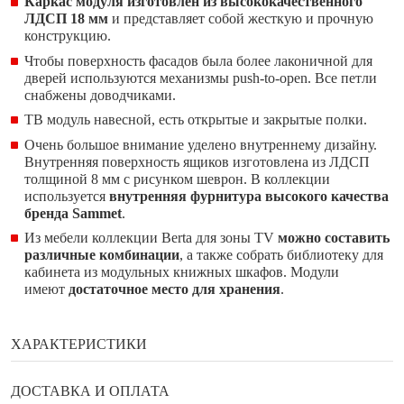
Каркас модуля
изготовлен из высококачественного
ЛДСП 18 мм
и представляет собой жесткую и прочную
конструкцию.
Чтобы поверхность фасадов была более лаконичной для
дверей используются механизмы push-to-open. Все петли
снабжены доводчиками.
ТВ модуль навесной,
есть открытые и закрытые полки.
Очень большое внимание уделено внутреннему дизайну.
Внутренняя поверхность ящиков изготовлена из ЛДСП
толщиной 8 мм с рисунком шеврон. В коллекции
используется
внутренняя фурнитура высокого качества
бренда Sammet
.
Из мебели коллекции Berta для зоны TV
можно составить
различные комбинации
, а также собрать библиотеку для
кабинета из модульных книжных шкафов. Модули
имеют
достаточное место для хранения
.
ХАРАКТЕРИСТИКИ
Бренд
Enza Home
ДОСТАВКА И ОПЛАТА