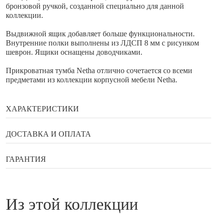
бронзовой ручкой, созданной специально для данной
коллекции.
Выдвижной ящик добавляет больше функциональности.
Внутренние полки выполнены из ЛДСП 8 мм с рисунком
шеврон. Ящики оснащены доводчиками.
Прикроватная тумба Netha отлично сочетается со всеми
предметами из коллекции корпусной мебели Netha.
ХАРАКТЕРИСТИКИ
Бренд
Enza Home
ДОСТАВКА И ОПЛАТА
Ширина
51 см
Способы оплаты
ГАРАНТИЯ
Глубина
47 см
Высота
Гарантия, возврат, обмен
47 см
Банковской картой онлайн
Сортировка (ручная)
120
из этой коллекции
Наличными в галереи мебели Status
Гарантийный документ — договор, который выдаётся
Оплата по QR коду
Корпус
ЛДСП 18 мм