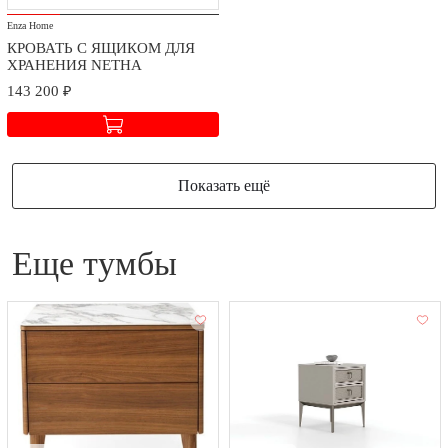
Стоимость доставки и сборки оговаривается при заключении
Enza Home
договора в зависимости от географического расположения.
КРОВАТЬ С ЯЩИКОМ ДЛЯ
ХРАНЕНИЯ NETHA
143 200 ₽
Показать ещё
еще тумбы