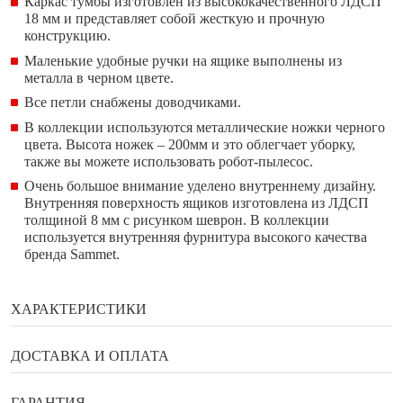
Каркас тумбы изготовлен из высококачественного ЛДСП
18 мм и представляет собой жесткую и прочную
конструкцию.
Маленькие удобные ручки на ящике выполнены из
металла в черном цвете.
Все петли снабжены доводчиками.
В коллекции используются металлические ножки черного
цвета. Высота ножек – 200мм и это облегчает уборку,
также вы можете использовать робот-пылесос.
Очень большое внимание уделено внутреннему дизайну.
Внутренняя поверхность ящиков изготовлена из ЛДСП
толщиной 8 мм с рисунком шеврон. В коллекции
используется внутренняя фурнитура высокого качества
бренда Sammet.
ХАРАКТЕРИСТИКИ
Бренд
Enza Home
ДОСТАВКА И ОПЛАТА
Ширина
57 см
ГАРАНТИЯ