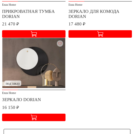
Enza Home
Enza Home
ПРИКРОВАТНАЯ ТУМБА
ЗЕРКАЛО ДЛЯ КОМОДА
DORIAN
DORIAN
21 470 ₽
17 480 ₽
Доставка и сборка
Мы заботимся о безопасности доставки и качестве сборки
приобретаемых товаров.
под заказ
Стоимость доставки и сборки оговаривается при заключении
Enza Home
договора в зависимости от географического расположения.
ЗЕРКАЛО DORIAN
16 150 ₽