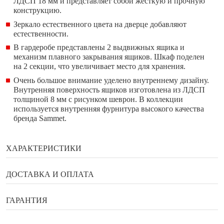
ЛДСП 18 мм и представляет собой жесткую и прочную
конструкцию.
Зеркало естественного цвета на дверце добавляют
естественности.
В гардеробе представлены 2 выдвижных ящика и
механизм плавного закрывания ящиков. Шкаф поделен
на 2 секции, что увеличивает место для хранения.
Очень большое внимание уделено внутреннему дизайну.
Внутренняя поверхность ящиков изготовлена из ЛДСП
толщиной 8 мм с рисунком шеврон. В коллекции
используется внутренняя фурнитура высокого качества
бренда Sammet.
ХАРАКТЕРИСТИКИ
Бренд
Enza Home
ДОСТАВКА И ОПЛАТА
Ширина
138 см
Способы оплаты
ГАРАНТИЯ
Глубина
63 см
Высота
222 см