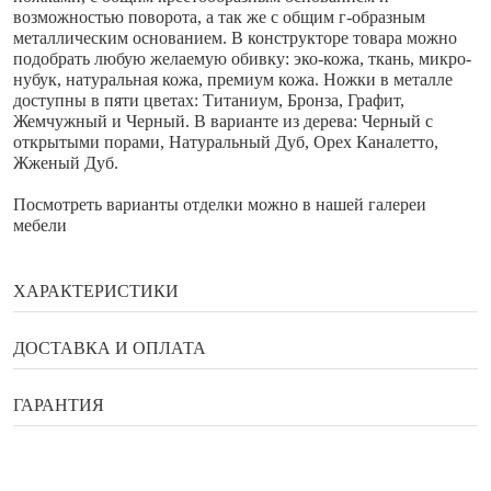
возможностью поворота, а так же с общим г-образным
металлическим основанием. В конструкторе товара можно
подобрать любую желаемую обивку: эко-кожа, ткань, микро-
нубук, натуральная кожа, премиум кожа. Ножки в металле
доступны в пяти цветах: Титаниум, Бронза, Графит,
Жемчужный и Черный. В варианте из дерева: Черный с
открытыми порами, Натуральный Дуб, Орех Каналетто,
Жженый Дуб.
Посмотреть варианты отделки можно в нашей галереи
мебели
ХАРАКТЕРИСТИКИ
Бренд
Cattelan
ДОСТАВКА И ОПЛАТА
Ширина
60/61/64 см
Способы оплаты
ГАРАНТИЯ
Глубина
64/66 см
Высота
Гарантия, возврат, обмен
84 см
Банковской картой онлайн