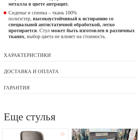
металла в цвете антрацит.
Сиденье и спинка – ткань 100%
полиэстер,
высокоустойчивый к истиранию со
специальной антистатичной обработкой, легко
протирается
. Стул
может быть изготовлен в различных
тканях
, выбор цвета не влияет на стоимость.
ХАРАКТЕРИСТИКИ
Бренд
Enza Home
ДОСТАВКА И ОПЛАТА
Ширина
51 см
Способы оплаты
ГАРАНТИЯ
Глубина
61 см
Высота
Гарантия, возврат, обмен
86 см
Банковской картой онлайн
Сортировка (ручная)
120
еще стулья
Наличными в галереи мебели Status
Гарантийный документ — договор, который выдаётся
Оплата по QR коду
Каркас
металл
покупателю вместе с товаром.
Купить в рассрочку или кредит
Страна
Турция
Гарантийное обслуживание бытовой техники
Яндекс Сплит и улучшенный Сплит