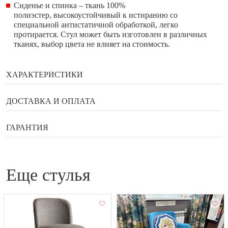
Сиденье и спинка – ткань 100%
полиэстер, высокоустойчивый к истиранию со
специальной антистатичной обработкой, легко
протирается. Стул может быть изготовлен в различных
тканях, выбор цвета не влияет на стоимость.
ХАРАКТЕРИСТИКИ
Бренд
Enza Home
ДОСТАВКА И ОПЛАТА
Ширина
67 см
Способы оплаты
ГАРАНТИЯ
Глубина
64 см
Высота
Гарантия, возврат, обмен
77 см
Банковской картой онлайн
Сортировка (ручная)
120
еще стулья
Наличными в галереи мебели Status
Гарантийный документ — договор, который выдаётся
Оплата по QR коду
Каркас
дерево
покупателю вместе с товаром.
Купить в рассрочку или кредит
Страна
Турция
Гарантийное обслуживание бытовой техники
Яндекс Сплит и улучшенный Сплит
производится производителем или уполномоченным
сервисным центром.
Рассрочка на 12 месяцев от Альфа-Банк