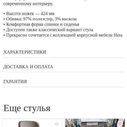
современному интерьеру.
• Высота ножек — 424 мм
• Обивка: 97% полиэстер, 3% вискоза
• Комфортная форма спинки и сиденья
• Доступен также классический вариант стула
• Прекрасно сочетается с коллекцией корпусной мебели Hera
ХАРАКТЕРИСТИКИ
Бренд
Enza Home
ДОСТАВКА И ОПЛАТА
Ширина
53,5 см
Способы оплаты
ГАРАНТИЯ
Глубина
59,5 см
Высота
Гарантия, возврат, обмен
88 см
Банковской картой онлайн
Сортировка (ручная)
120
еще стулья
Наличными в галереи мебели Status
Гарантийный документ — договор, который выдаётся
Оплата по QR коду
Высота ножек
42,4 мм
покупателю вместе с товаром.
Купить в рассрочку или кредит
Страна
Турция
Гарантийное обслуживание бытовой техники