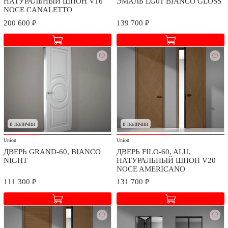
НАТУРАЛЬНЫЙ ШПОН V16
ЭМАЛЬ LG01 BIANCO GLOSS
NOCE CANALETTO
200 600 ₽
139 700 ₽
Доставка и сборка
Мы заботимся о безопасности доставки и качестве сборки
приобретаемых товаров.
Стоимость доставки и сборки оговаривается при заключении
в наличии
в наличии
договора в зависимости от географического расположения.
Union
Union
ДВЕРЬ GRAND-60, BIANCO
ДВЕРЬ FILO-60, ALU,
NIGHT
НАТУРАЛЬНЫЙ ШПОН V20
NOCE AMERICANO
111 300 ₽
131 700 ₽