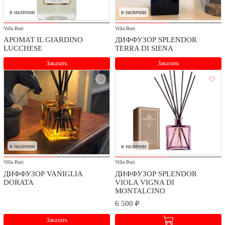
в наличии
в наличии
Мы заботимся о безопасности доставки и качестве сборки
приобретаемых товаров.
Villa Buti
Villa Buti
АРОМАТ IL GIARDINO
ДИФФУЗОР SPLENDOR
Стоимость доставки и сборки оговаривается при заключении
LUCCHESE
TERRA DI SIENA
договора в зависимости от географического расположения.
Заказать
Заказать
в наличии
в наличии
Villa Buti
Villa Buti
ДИФФУЗОР VANIGLIA
ДИФФУЗОР SPLENDOR
DORATA
VIOLA VIGNA DI
MONTALCINO
6 500 ₽
Заказать